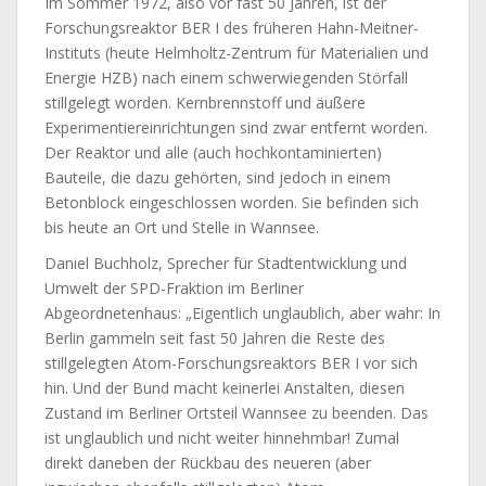
Im Sommer 1972, also vor fast 50 Jahren, ist der
Forschungsreaktor BER I des früheren Hahn-Meitner-
Instituts (heute Helmholtz-Zentrum für Materialien und
Energie HZB) nach einem schwerwiegenden Störfall
stillgelegt worden. Kernbrennstoff und äußere
Experimentiereinrichtungen sind zwar entfernt worden.
Der Reaktor und alle (auch hochkontaminierten)
Bauteile, die dazu gehörten, sind jedoch in einem
Betonblock eingeschlossen worden. Sie befinden sich
bis heute an Ort und Stelle in Wannsee.
Daniel Buchholz, Sprecher für Stadtentwicklung und
Umwelt der SPD-Fraktion im Berliner
Abgeordnetenhaus: „Eigentlich unglaublich, aber wahr: In
Berlin gammeln seit fast 50 Jahren die Reste des
stillgelegten Atom-Forschungsreaktors BER I vor sich
hin. Und der Bund macht keinerlei Anstalten, diesen
Zustand im Berliner Ortsteil Wannsee zu beenden. Das
ist unglaublich und nicht weiter hinnehmbar! Zumal
direkt daneben der Rückbau des neueren (aber