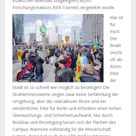
inzwischen ebenfalls stillgelegten) Atom-
Forschungsreaktors BER II bereits eingeleitet wurde.
Klar ist
für
mich:
Der
Reakt
orschr
ott als
Atom-
Erbe
der
Stadt ist so schnell wie möglich zu beseitigen! Die
Strahlenmesswerte zeigen zwar keine Gefährdung der
Umgebung, aber die radioaktiven Reste sind ein
unrühmliches Erbe für Berlin und erfordern einen hohen
Überwachungs- und Sicherheitsaufwand. Nur durch
Rückbau und Beseitigung lassen sich die Flächen des
Campus Wannsee vollständig für die Wissenschaft