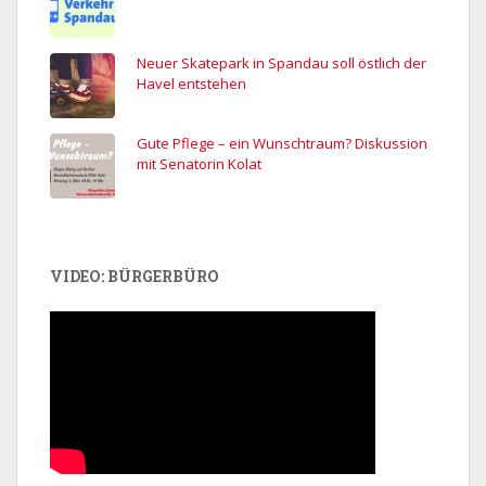
Neuer Skatepark in Spandau soll östlich der
Havel entstehen
Gute Pflege – ein Wunschtraum? Diskussion
mit Senatorin Kolat
VIDEO: BÜRGERBÜRO