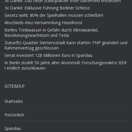
3x Danke: Das neue Stadtquartier Insel Gartenfeld entdecken
3x Danke: Exklusive Führung Berliner Schloss
Gesetz wirkt: 80% der Spielhallen müssen schließen!
Abschieds-Kiez-Versammlung Haselhorst
Berlins Trinkwasser in Gefahr durch Klimawandel,
Bevökerungswachstum und Tesla
Zukunfts-Quartier Siemensstadt kann starten: FNP geändert und
Rahmenvertrag geschlossen
Senat investiert 128 Millionen Euro in Spandau
In Berlin strahlt 50 Jahre alter Atommüll: Forschungsreaktor BER
I endlich zurückbauen
SITEMAP
Startseite
Persönlich
Spandau