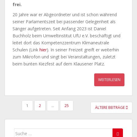
frei.
20 Jahre war er Abgeordneter und ist schon während
seiner Parlamentszeit bei passender Gelegenheit als
Sänger aufgetreten. Seit Anfang 2023 ist Daniel
Buchholz beim Umweltinstitut UfU e.V. beschäftigt und
leitet dort das Kompetenzzentrum Klimaneutrale
Schulen (Link
hier
). In seiner Freizeit greift er weiterhin
zum Mikrofon und singt bei Veranstaltungen, zuletzt
beim bunten Kiezfest auf dem Klausener Platz.
WEITERLESEN
SEITENNUMMERIERUNG
1
2
…
25
ÄLTERE BEITRÄGE
DER
BEITRÄGE
Suche