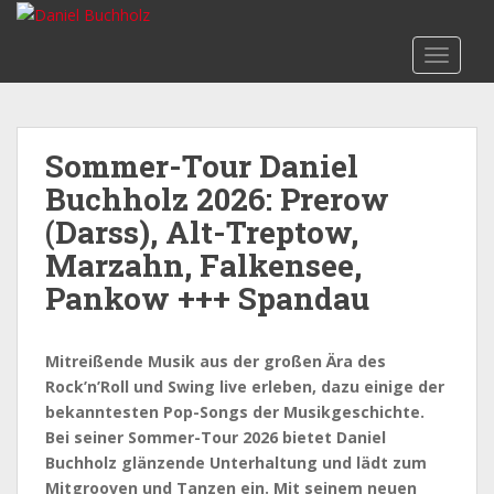
S
k
TOGGLE
i
p
t
o
Sommer-Tour Daniel
m
Buchholz 2026: Prerow
a
i
(Darss), Alt-Treptow,
n
Marzahn, Falkensee,
c
Pankow +++ Spandau
o
n
t
Mitreißende Musik aus der großen Ära des
e
Rock’n’Roll und Swing live erleben, dazu einige der
n
bekanntesten Pop-Songs der Musikgeschichte.
t
Bei seiner Sommer-Tour 2026 bietet Daniel
Buchholz glänzende Unterhaltung und lädt zum
Mitgrooven und Tanzen ein. Mit seinem neuen