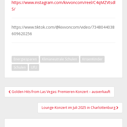
https://www.instagram.com/kivvoncom/reel/C4qMZVtsdl
S/
https://www.tiktok.com/@kivvoncom/video/7348044038
609620256
Energiesparen
Klimaneutrale Schulen
KrisenKinder
Schulen
UfU
Beitragsnavigation
Golden Hits from Las Vegas: Premieren-Konzert – ausverkauft
Lounge-Konzert im Juli 2025 in Charlottenburg