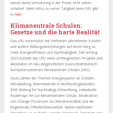
woran deren Umsetzung in der Praxis nicht selten
scheitert. Mehr Infos zu seiner Tätigkeit beim UfU gibt
es
hier
.
Klimaneutrale Schulen:
Gesetze und die harte Realität
Das UfU unterstützt seit mehreren Jahrzehnten Schulen
und andere Bildungseinrichtungen auf ihrem Weg zu
mehr Energieeffizienz und Nachhaltigkeit. Seit Anfang
2023 bündelt das UfU seine umfangreichen Projekte und
Aktivitäten im neu eingerichteten Querschnittsbereich
Kompetenzzentrum Klimaneutrale Schulen (KKS).
Dazu zählen die Themen Energiesparen an Schulen,
Klimabildung, Wärmewende in Nichtwohngebäuden,
BNE Bildung für Nachhaltige Entwicklung, individuelle
Roadmaps hin zur klimaneutralen Schule, Moderation
von Change-Prozessen zur Klimaneutralität und die
begleitende Öffentlichkeitsarbeit. Neben laufenden
Projekten u.a. in Berlin, Leipzig, Hannover, Potsdam und