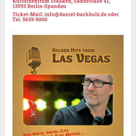
Kulturzentrum Staaken, Sandstraße 41,
13593 Berlin-Spandau
Ticket-Mail: info@daniel-buchholz.de oder
Tel. 5659 9000
.