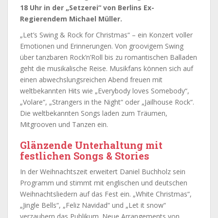
18 Uhr in der „Setzerei“ von Berlins Ex-
Regierendem Michael Müller.
„Let’s Swing & Rock for Christmas“ – ein Konzert voller
Emotionen und Erinnerungen. Von groovigem Swing
über tanzbaren Rock’n’Roll bis zu romantischen Balladen
geht die musikalische Reise. Musikfans können sich auf
einen abwechslungsreichen Abend freuen mit
weltbekannten Hits wie „Everybody loves Somebody“,
„Volare“, „Strangers in the Night“ oder „Jailhouse Rock“.
Die weltbekannten Songs laden zum Träumen,
Mitgrooven und Tanzen ein.
Glänzende Unterhaltung mit
festlichen Songs & Stories
In der Weihnachtszeit erweitert Daniel Buchholz sein
Programm und stimmt mit englischen und deutschen
Weihnachtsliedern auf das Fest ein. „White Christmas“,
„Jingle Bells“, „Feliz Navidad“ und „Let it snow“
verzaubern das Publikum. Neue Arrangements von