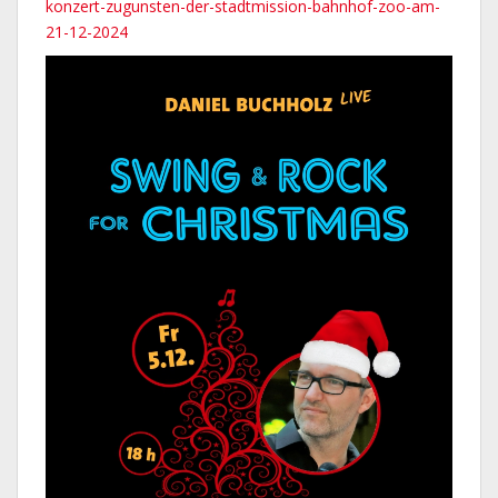
konzert-zugunsten-der-stadtmission-bahnhof-zoo-am-
21-12-2024