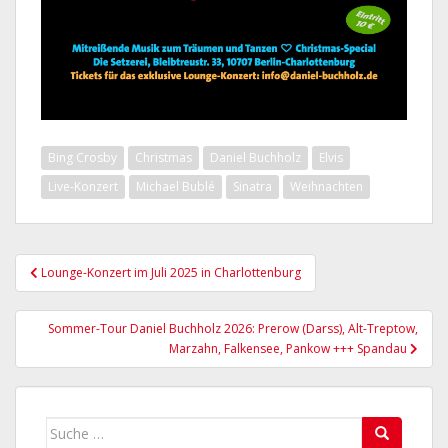
Bing Crosby
Christmas
Daniel Buchholz
Elvis
Live-Konzert
Michael Bublé
Sinatra
Weihnachten
Beitragsnavigation
Lounge-Konzert im Juli 2025 in Charlottenburg
Sommer-Tour Daniel Buchholz 2026: Prerow (Darss), Alt-Treptow,
Marzahn, Falkensee, Pankow +++ Spandau
Suche