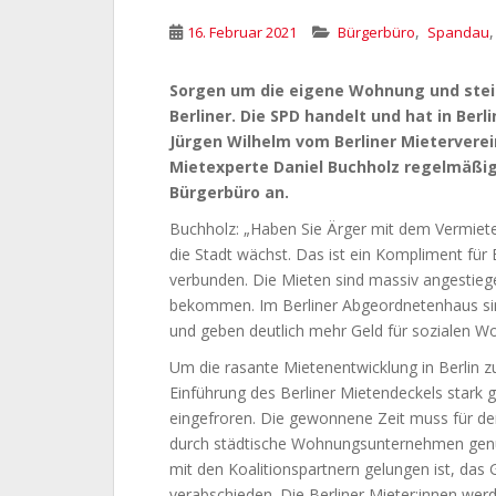
,
16. Februar 2021
Bürgerbüro
Spandau
Sorgen um die eigene Wohnung und stei
Berliner. Die SPD handelt und hat in Be
Jürgen Wilhelm vom Berliner Mietervere
Mietexperte Daniel Buchholz regelmäßi
Bürgerbüro an.
Buchholz: „Haben Sie Ärger mit dem Vermieter
die Stadt wächst. Das ist ein Kompliment für
verbunden. Die Mieten sind massiv angestie
bekommen. Im Berliner Abgeordnetenhaus sin
und geben deutlich mehr Geld für sozialen 
Um die rasante Mietenentwicklung in Berlin zu
Einführung des Berliner Mietendeckels stark g
eingefroren. Die gewonnene Zeit muss für d
durch städtische Wohnungsunternehmen genu
mit den Koalitionspartnern gelungen ist, da
verabschieden. Die Berliner Mieter:innen wer