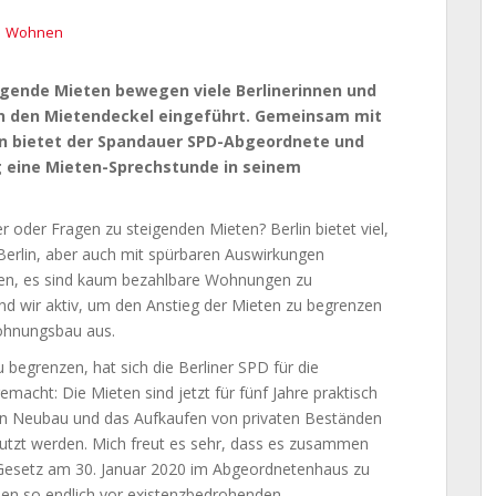
,
Wohnen
gende Mieten bewegen viele Berlinerinnen und
rlin den Mietendeckel eingeführt. Gemeinsam mit
in bietet der Spandauer SPD-Abgeordnete und
g eine Mieten-Sprechstunde in seinem
 oder Fragen zu steigenden Mieten? Berlin bietet viel,
 Berlin, aber auch mit spürbaren Auswirkungen
gen, es sind kaum bezahlbare Wohnungen zu
d wir aktiv, um den Anstieg der Mieten zu begrenzen
Wohnungsbau aus.
 begrenzen, hat sich die Berliner SPD für die
emacht: Die Mieten sind jetzt für fünf Jahre praktisch
en Neubau und das Aufkaufen von privaten Beständen
tzt werden. Mich freut es sehr, dass es zusammen
s Gesetz am 30. Januar 2020 im Abgeordnetenhaus zu
den so endlich vor existenzbedrohenden