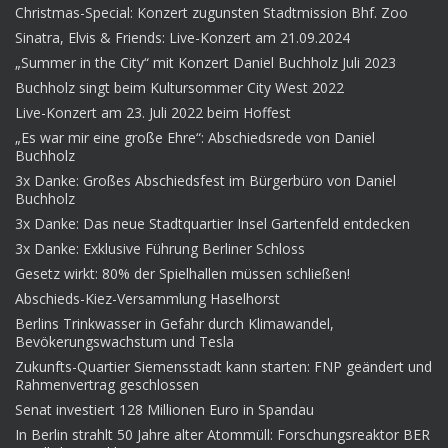
Christmas-Special: Konzert zugunsten Stadtmission Bhf. Zoo
Sinatra, Elvis & Friends: Live-Konzert am 21.09.2024
„Summer in the City“ mit Konzert Daniel Buchholz Juli 2023
Buchholz singt beim Kultursommer City West 2022
Live-Konzert am 23. Juli 2022 beim Hoffest
„Es war mir eine große Ehre“: Abschiedsrede von Daniel
Buchholz
3x Danke: Großes Abschiedsfest im Bürgerbüro von Daniel
Buchholz
3x Danke: Das neue Stadtquartier Insel Gartenfeld entdecken
3x Danke: Exklusive Führung Berliner Schloss
Gesetz wirkt: 80% der Spielhallen müssen schließen!
Abschieds-Kiez-Versammlung Haselhorst
Berlins Trinkwasser in Gefahr durch Klimawandel,
Bevökerungswachstum und Tesla
Zukunfts-Quartier Siemensstadt kann starten: FNP geändert und
Rahmenvertrag geschlossen
Senat investiert 128 Millionen Euro in Spandau
In Berlin strahlt 50 Jahre alter Atommüll: Forschungsreaktor BER