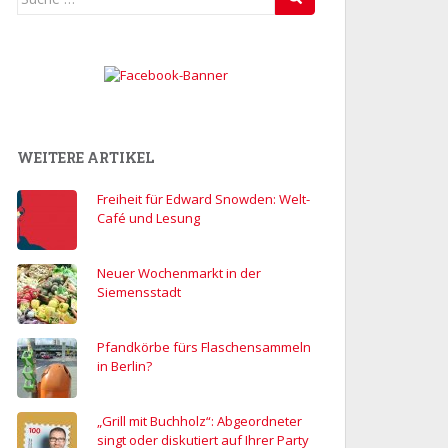
nach:
WEITERE ARTIKEL
Freiheit für Edward Snowden: Welt-
Café und Lesung
Neuer Wochenmarkt in der
Siemensstadt
Pfandkörbe fürs Flaschensammeln
in Berlin?
„Grill mit Buchholz“: Abgeordneter
singt oder diskutiert auf Ihrer Party