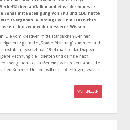
 Werbeflächen auffallen und einst der neueste
ge Senat mit Beteiligung von SPD und CDU hatte
neu zu vergeben. Allerdings will die CDU nichts
 lassen. Und zwar wider besseres Wissen.
en: Die vom kreativen mittelständischen Berliner
 uneigennützig um die „Stadtmöblierung“ kümmert und
nisanstalten“ gesetzt hat. 1994 machte der Diepgen-
 eigene Rechnung die Toiletten und darf sie nach
en aber gehört Wall außer ein paar Prozent Anteil die
schen Konzern. Und der will nicht offen legen, was er
WEITERLESEN