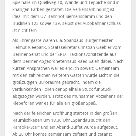
Spielhalle im Quellweg 10, Wände und Teppiche sind in
knalligen Farben gestaltet. Die Verkehsanbindung ist
ideal mit dem U7-Bahnhof Siemensdamm und den
Buslinien 123 sowie 139, selbst der Autobahnanschluss
ist nicht fern.
Als Ehrengäste waren u.a. Spandaus Bürgermeister
Helmut Kleebank, Staatssekretär Christian Gaebler vom
Berliner Senat und der SPD-Fraktionsvorsitzende aus
dem Berliner Abgeordnetenhaus Raed Saleh dabei. Nach
kurzen Ansprachen war es endlich soweit: Gemeinsam
mit den zahlreichen weiteren Gästen wurde Licht in die
großzügigen Büroräume gebracht, indem die
verdunkelnden Folien der Spielhalle Stück für Stück
abgezogen wurden. Trotz des mühsamen Abziehens der
Klebefolien war es für alle ein großer Spaß.
Nach der feierlichen Eröffnung startete in den großen
Räumlichkeiten um 18.30 Uhr „Spandau sucht den
Karaoke-Star“ und ein Abend-Buffet wurde aufgebaut.
Ab 20 Uhr konnte gemeinsam gefeiert und getanzt