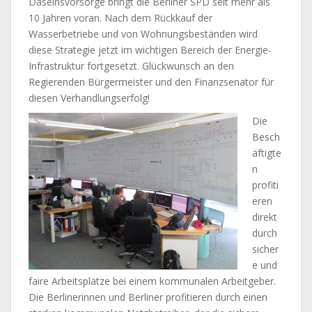
Daseinsvorsorge bringt die Berliner SPD seit mehr als
10 Jahren voran. Nach dem Rückkauf der
Wasserbetriebe und von Wohnungsbeständen wird
diese Strategie jetzt im wichtigen Bereich der Energie-
Infrastruktur fortgesetzt. Glückwunsch an den
Regierenden Bürgermeister und den Finanzsenator für
diesen Verhandlungserfolg!
Die
Besch
äftigte
n
profiti
eren
direkt
durch
sicher
e und
faire Arbeitsplätze bei einem kommunalen Arbeitgeber.
Die Berlinerinnen und Berliner profitieren durch einen