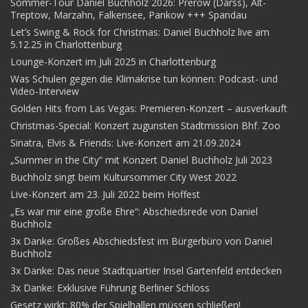
Sommer-Tour Daniel Buchholz 2026: Prerow (Darss), Alt-
Treptow, Marzahn, Falkensee, Pankow +++ Spandau
Let’s Swing & Rock for Christmas: Daniel Buchholz live am
5.12.25 in Charlottenburg
Lounge-Konzert im Juli 2025 in Charlottenburg
Was Schulen gegen die Klimakrise tun können: Podcast- und
Video-Interview
Golden Hits from Las Vegas: Premieren-Konzert – ausverkauft
Christmas-Special: Konzert zugunsten Stadtmission Bhf. Zoo
Sinatra, Elvis & Friends: Live-Konzert am 21.09.2024
„Summer in the City“ mit Konzert Daniel Buchholz Juli 2023
Buchholz singt beim Kultursommer City West 2022
Live-Konzert am 23. Juli 2022 beim Hoffest
„Es war mir eine große Ehre“: Abschiedsrede von Daniel
Buchholz
3x Danke: Großes Abschiedsfest im Bürgerbüro von Daniel
Buchholz
3x Danke: Das neue Stadtquartier Insel Gartenfeld entdecken
3x Danke: Exklusive Führung Berliner Schloss
Gesetz wirkt: 80% der Spielhallen müssen schließen!