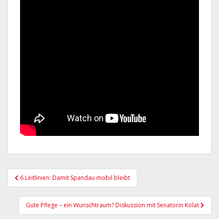
Beitragsnavigation
6 Leitlinien: Damit Spandau mobil bleibt
Gute Pflege – ein Wunschtraum? Diskussion mit Senatorin Kolat