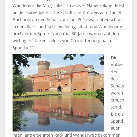
Wanderern die Möglichkeit zu aktiver Naherholung direkt
an der Spree bietet. Die Schriftliche Anfrage von Daniel
Buchholz an den Senat vom Juni 2017 war daher schon
in der Überschrift sehr eindeutig: „Rad- und Wanderweg
am Ufer der Spree: Noch mal 30 Jahre warten auf den
wichtigen Lückenschluss von Charlottenburg nach
Spandau?“.
Die
Antwo
rten
des
Senats
waren
ernüch
ternd.
Bis die
Spand
auer
ihren lang ersehnten Rad- und Wanderweg bekommen,