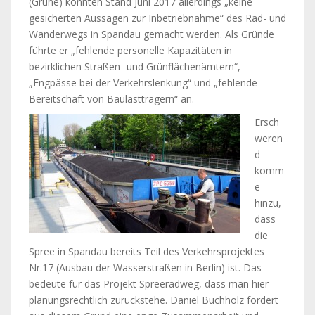
(Grüne) konnten Stand Juni 2017 allerdings „keine
gesicherten Aussagen zur Inbetriebnahme“ des Rad- und
Wanderwegs in Spandau gemacht werden. Als Gründe
führte er „fehlende personelle Kapazitäten in
bezirklichen Straßen- und Grünflächenämtern“,
„Engpässe bei der Verkehrslenkung“ und „fehlende
Bereitschaft von Baulastträgern“ an.
Ersch
weren
d
komm
e
hinzu,
dass
die
Spree in Spandau bereits Teil des Verkehrsprojektes
Nr.17 (Ausbau der Wasserstraßen in Berlin) ist. Das
bedeute für das Projekt Spreeradweg, dass man hier
planungsrechtlich zurückstehe. Daniel Buchholz fordert