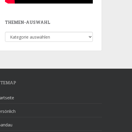
THEMEN-AUSWAHL
Themen-
Auswahl
ITEMAP
artseite
rsönlich
pandau