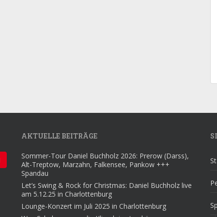
AKTUELLE BEITRÄGE
S
Sommer-Tour Daniel Buchholz 2026: Prerow (Darss),
St
Alt-Treptow, Marzahn, Falkensee, Pankow +++
Spandau
Pe
Let’s Swing & Rock for Christmas: Daniel Buchholz live
am 5.12.25 in Charlottenburg
S
Lounge-Konzert im Juli 2025 in Charlottenburg