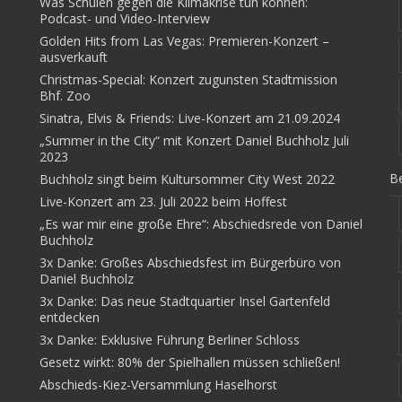
Was Schulen gegen die Klimakrise tun können:
Podcast- und Video-Interview
Golden Hits from Las Vegas: Premieren-Konzert –
ausverkauft
Christmas-Special: Konzert zugunsten Stadtmission
Bhf. Zoo
Sinatra, Elvis & Friends: Live-Konzert am 21.09.2024
„Summer in the City“ mit Konzert Daniel Buchholz Juli
2023
Be
Buchholz singt beim Kultursommer City West 2022
Live-Konzert am 23. Juli 2022 beim Hoffest
„Es war mir eine große Ehre“: Abschiedsrede von Daniel
Buchholz
3x Danke: Großes Abschiedsfest im Bürgerbüro von
Daniel Buchholz
3x Danke: Das neue Stadtquartier Insel Gartenfeld
entdecken
3x Danke: Exklusive Führung Berliner Schloss
Gesetz wirkt: 80% der Spielhallen müssen schließen!
Abschieds-Kiez-Versammlung Haselhorst