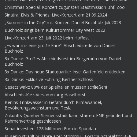
Christmas-Special: Konzert zugunsten Stadtmission Bhf. Zoo
Sinatra, Elvis & Friends: Live-Konzert am 21.09.2024
„Summer in the City“ mit Konzert Daniel Buchholz Juli 2023
Buchholz singt beim Kultursommer City West 2022
Live-Konzert am 23. Juli 2022 beim Hoffest
„Es war mir eine große Ehre“: Abschiedsrede von Daniel
Buchholz
3x Danke: Großes Abschiedsfest im Bürgerbüro von Daniel
Buchholz
3x Danke: Das neue Stadtquartier Insel Gartenfeld entdecken
3x Danke: Exklusive Führung Berliner Schloss
Gesetz wirkt: 80% der Spielhallen müssen schließen!
Abschieds-Kiez-Versammlung Haselhorst
Berlins Trinkwasser in Gefahr durch Klimawandel,
Bevökerungswachstum und Tesla
Zukunfts-Quartier Siemensstadt kann starten: FNP geändert und
Rahmenvertrag geschlossen
Senat investiert 128 Millionen Euro in Spandau
In Berlin strahlt 50 Jahre alter Atommüll: Forschungsreaktor BER