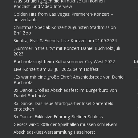
Was Schulen gegen die Klimakrise tun können:
Podcast- und Video-Interview
Golden Hits from Las Vegas: Premieren-Konzert –
ausverkauft
Christmas-Special: Konzert zugunsten Stadtmission
Bhf. Zoo
Sinatra, Elvis & Friends: Live-Konzert am 21.09.2024
„Summer in the City“ mit Konzert Daniel Buchholz Juli
2023
Be
Buchholz singt beim Kultursommer City West 2022
Live-Konzert am 23. Juli 2022 beim Hoffest
„Es war mir eine große Ehre“: Abschiedsrede von Daniel
Buchholz
3x Danke: Großes Abschiedsfest im Bürgerbüro von
Daniel Buchholz
3x Danke: Das neue Stadtquartier Insel Gartenfeld
entdecken
3x Danke: Exklusive Führung Berliner Schloss
Gesetz wirkt: 80% der Spielhallen müssen schließen!
Abschieds-Kiez-Versammlung Haselhorst