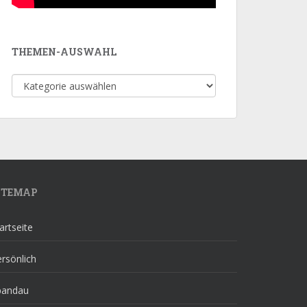
THEMEN-AUSWAHL
Themen-
Auswahl
ITEMAP
artseite
rsönlich
pandau