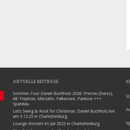
AKTUELLE BEITRÄGE
S
Sommer-Tour Daniel Buchholz 2026: Prerow (Darss),
St
Alt-Treptow, Marzahn, Falkensee, Pankow +++
Spandau
Pe
Let’s Swing & Rock for Christmas: Daniel Buchholz live
am 5.12.25 in Charlottenburg
S
Lounge-Konzert im Juli 2025 in Charlottenburg