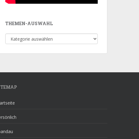
THEMEN-AUSWAHL
Themen-
Auswahl
ITEMAP
artseite
rsönlich
pandau