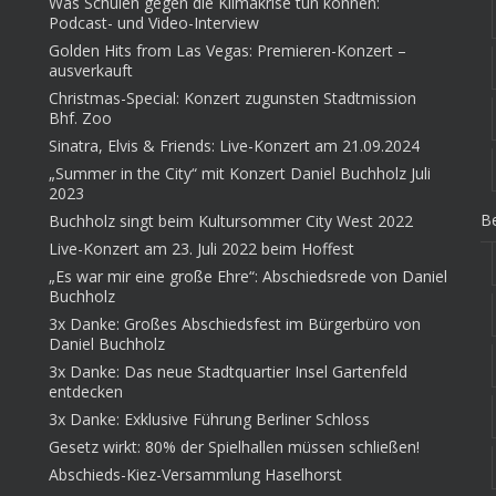
Was Schulen gegen die Klimakrise tun können:
Podcast- und Video-Interview
Golden Hits from Las Vegas: Premieren-Konzert –
ausverkauft
Christmas-Special: Konzert zugunsten Stadtmission
Bhf. Zoo
Sinatra, Elvis & Friends: Live-Konzert am 21.09.2024
„Summer in the City“ mit Konzert Daniel Buchholz Juli
2023
Be
Buchholz singt beim Kultursommer City West 2022
Live-Konzert am 23. Juli 2022 beim Hoffest
„Es war mir eine große Ehre“: Abschiedsrede von Daniel
Buchholz
3x Danke: Großes Abschiedsfest im Bürgerbüro von
Daniel Buchholz
3x Danke: Das neue Stadtquartier Insel Gartenfeld
entdecken
3x Danke: Exklusive Führung Berliner Schloss
Gesetz wirkt: 80% der Spielhallen müssen schließen!
Abschieds-Kiez-Versammlung Haselhorst