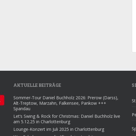
AKTUELLE BEITRÄGE
S
Sommer-Tour Daniel Buchholz 2026: Prerow (Darss),
St
Alt-Treptow, Marzahn, Falkensee, Pankow +++
Spandau
Pe
Let’s Swing & Rock for Christmas: Daniel Buchholz live
am 5.12.25 in Charlottenburg
S
Lounge-Konzert im Juli 2025 in Charlottenburg