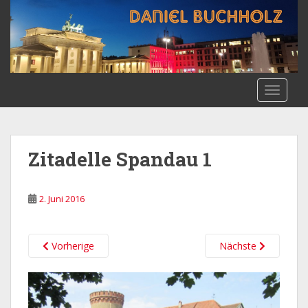
S
k
i
p
t
o
TOGGLE
m
a
i
n
Zitadelle Spandau 1
c
o
n
2. Juni 2016
t
e
n
Vorherige
Nächste
t