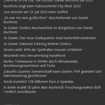
„Summer in the City“ mit Konzert Daniel Buchholz Juli 2023
Buchholz singt beim Kultursommer City West 2022
Live-Konzert am 23. Juli 2022 beim Hoffest
„Es war mir eine große Ehre“: Abschiedsrede von Daniel
Buchholz
3x Danke: Großes Abschiedsfest im Bürgerbüro von Daniel
Buchholz
3x Danke: Das neue Stadtquartier Insel Gartenfeld entdecken
3x Danke: Exklusive Führung Berliner Schloss
Gesetz wirkt: 80% der Spielhallen müssen schließen!
Abschieds-Kiez-Versammlung Haselhorst
Berlins Trinkwasser in Gefahr durch Klimawandel,
Bevökerungswachstum und Tesla
Zukunfts-Quartier Siemensstadt kann starten: FNP geändert und
Rahmenvertrag geschlossen
Senat investiert 128 Millionen Euro in Spandau
In Berlin strahlt 50 Jahre alter Atommüll: Forschungsreaktor BER
I endlich zurückbauen