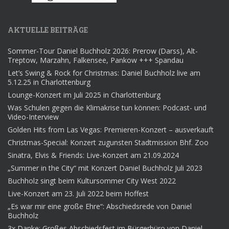
AKTUELLE BEITRÄGE
Sommer-Tour Daniel Buchholz 2026: Prerow (Darss), Alt-
Treptow, Marzahn, Falkensee, Pankow +++ Spandau
Let’s Swing & Rock for Christmas: Daniel Buchholz live am
5.12.25 in Charlottenburg
Lounge-Konzert im Juli 2025 in Charlottenburg
Was Schulen gegen die Klimakrise tun können: Podcast- und
Video-Interview
Golden Hits from Las Vegas: Premieren-Konzert – ausverkauft
Christmas-Special: Konzert zugunsten Stadtmission Bhf. Zoo
Sinatra, Elvis & Friends: Live-Konzert am 21.09.2024
„Summer in the City“ mit Konzert Daniel Buchholz Juli 2023
Buchholz singt beim Kultursommer City West 2022
Live-Konzert am 23. Juli 2022 beim Hoffest
„Es war mir eine große Ehre“: Abschiedsrede von Daniel
Buchholz
3x Danke: Großes Abschiedsfest im Bürgerbüro von Daniel