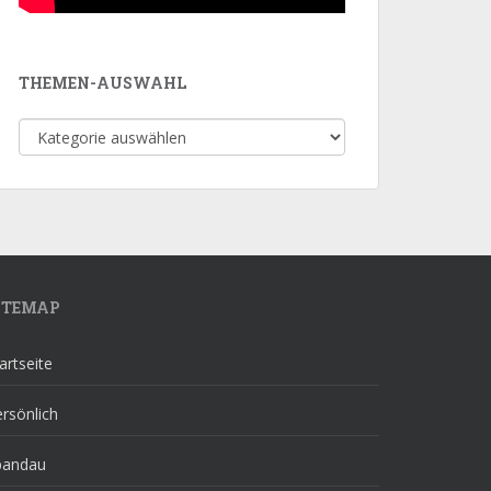
THEMEN-AUSWAHL
Themen-
Auswahl
ITEMAP
artseite
rsönlich
pandau