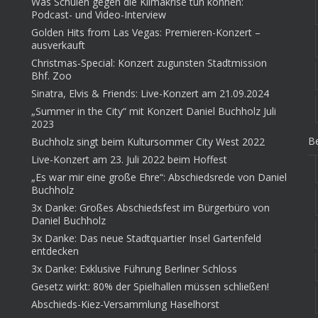
Was Schulen gegen die Klimakrise tun können:
Podcast- und Video-Interview
Golden Hits from Las Vegas: Premieren-Konzert –
ausverkauft
Christmas-Special: Konzert zugunsten Stadtmission
Bhf. Zoo
Sinatra, Elvis & Friends: Live-Konzert am 21.09.2024
„Summer in the City“ mit Konzert Daniel Buchholz Juli
2023
Be
Buchholz singt beim Kultursommer City West 2022
Live-Konzert am 23. Juli 2022 beim Hoffest
„Es war mir eine große Ehre“: Abschiedsrede von Daniel
Buchholz
3x Danke: Großes Abschiedsfest im Bürgerbüro von
Daniel Buchholz
3x Danke: Das neue Stadtquartier Insel Gartenfeld
entdecken
3x Danke: Exklusive Führung Berliner Schloss
Gesetz wirkt: 80% der Spielhallen müssen schließen!
Abschieds-Kiez-Versammlung Haselhorst