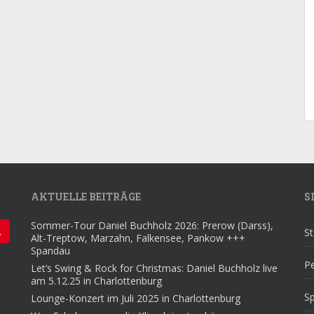
AKTUELLE BEITRÄGE
S
Sommer-Tour Daniel Buchholz 2026: Prerow (Darss),
St
Alt-Treptow, Marzahn, Falkensee, Pankow +++
Spandau
Pe
Let’s Swing & Rock for Christmas: Daniel Buchholz live
am 5.12.25 in Charlottenburg
S
Lounge-Konzert im Juli 2025 in Charlottenburg