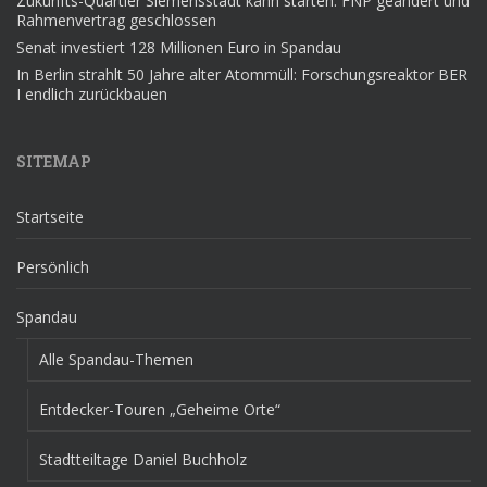
Zukunfts-Quartier Siemensstadt kann starten: FNP geändert und
Rahmenvertrag geschlossen
Senat investiert 128 Millionen Euro in Spandau
In Berlin strahlt 50 Jahre alter Atommüll: Forschungsreaktor BER
I endlich zurückbauen
SITEMAP
Startseite
Persönlich
Spandau
Alle Spandau-Themen
Entdecker-Touren „Geheime Orte“
Stadtteiltage Daniel Buchholz